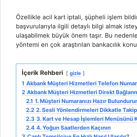
Özellikle acil kart iptali, şüpheli işlem bil
başvurularıyla ilgili detaylı bilgi almak iste
ulaşabilmek büyük önem taşır. Bu nedenle
yöntemi en çok araştırılan bankacılık konul
İçerik Rehberi
gizle
1
Akbank Müşteri Hizmetleri Telefon Numar
2
Akbank Müşteri Hizmetleri Direkt Bağlan
2.1
1. Müşteri Numaranızı Hazır Bulunduru
2.2
2. Sesli Yönlendirmeleri Dikkatle Takip
2.3
3. Kart ve Hesap İşlemleri Menüsünü K
2.4
4. Yoğun Saatlerden Kaçının
3
Canlı Temsilciye En Hızlı Nasıl Ulaşılır?